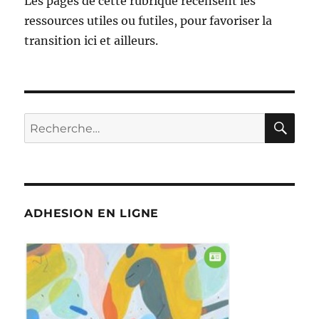
Les pages de cette rubrique recensent les
ressources utiles ou futiles, pour favoriser la
transition ici et ailleurs.
RE
Recherche
pour :
ADHESION EN LIGNE