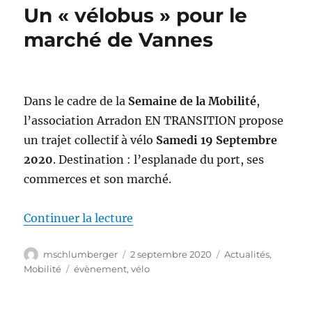
Un « vélobus » pour le
marché de Vannes
Dans le cadre de la
Semaine de la Mobilité
,
l’association Arradon EN TRANSITION propose
un trajet collectif à vélo
Samedi 19 Septembre
2020
. Destination : l’esplanade du port, ses
commerces et son marché.
de « Un « vélobus » pour le mar
Continuer la lecture
Auteur
Publié
Catégories
mschlumberger
2 septembre 2020
Actualités
,
le
Étiquettes
Mobilité
évènement
,
vélo