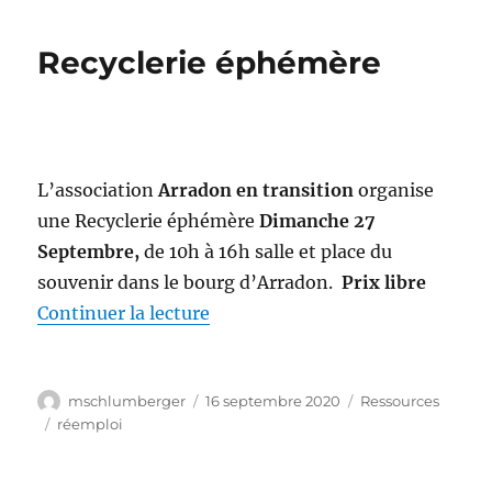
Recyclerie éphémère
L’association
Arradon en transition
organise
une Recyclerie éphémère
Dimanche 27
Septembre,
de 10h à 16h salle et place du
souvenir dans le bourg d’Arradon.
Prix libre
de « Recyclerie éphémère »
Continuer la lecture
Auteur
Publié
Catégories
mschlumberger
16 septembre 2020
Ressources
le
Étiquettes
réemploi