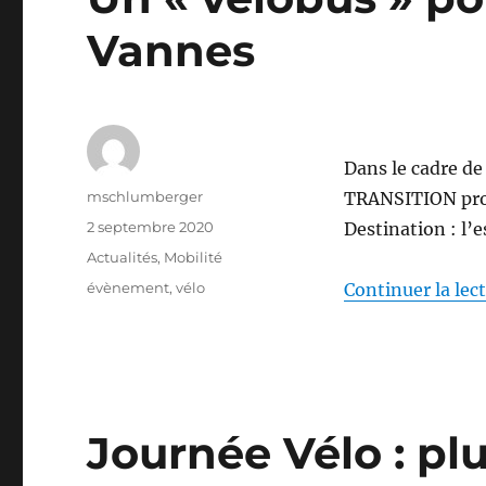
Vannes
Dans le cadre de
Auteur
mschlumberger
TRANSITION propo
Publié
2 septembre 2020
Destination : l’
le
Catégories
Actualités
,
Mobilité
Étiquettes
évènement
,
vélo
Continuer la lec
Journée Vélo : plu