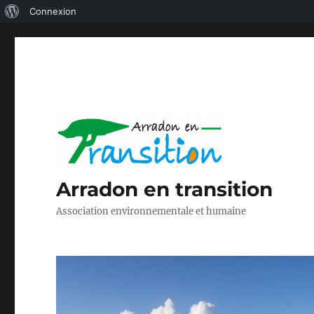
À
Connexion
propos
de
WordPress
Arradon en transition
Association environnementale et humaine