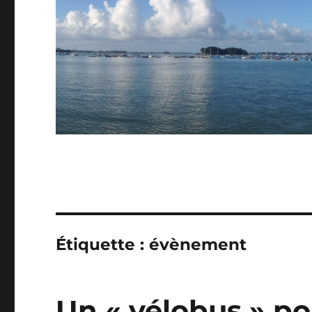
Étiquette :
évènement
Un « vélobus » p