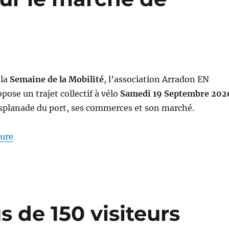
 la
Semaine de la Mobilité
, l’association Arradon EN
se un trajet collectif à vélo
Samedi 19 Septembre 202
esplanade du port, ses commerces et son marché.
de « Un « vélobus » pour le marché de Vannes »
ture
s de 150 visiteurs