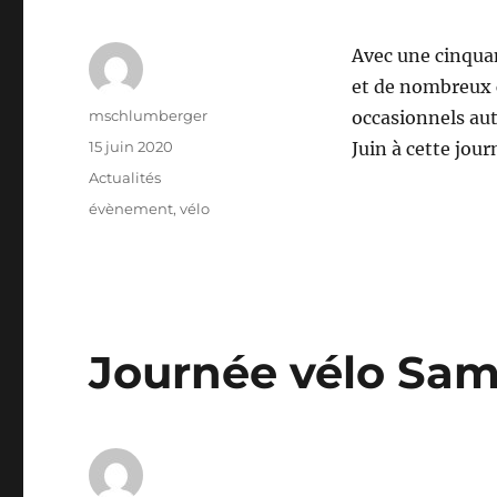
Avec une cinquan
et de nombreux c
Auteur
mschlumberger
occasionnels au
Publié
15 juin 2020
Juin à cette jour
le
Catégories
Actualités
Étiquettes
évènement
,
vélo
Journée vélo Same